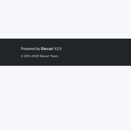
Powered by
Discuz!
X3.5
© 2001-2026
Discuz! Team
.