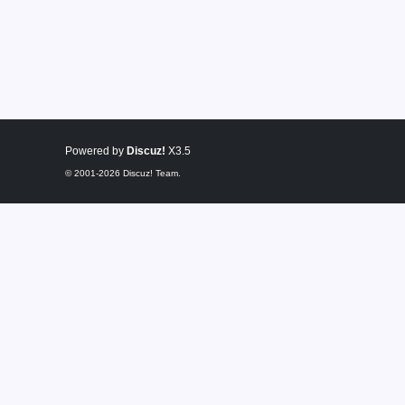
Powered by
Discuz!
X3.5
© 2001-2026
Discuz! Team
.