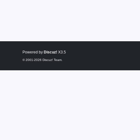
Powered by
Discuz!
X3.5
© 2001-2026
Discuz! Team
.