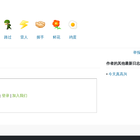
路过
雷人
握手
鲜花
鸡蛋
举
作者的其他最新日
•
今天真高兴
论
登录
|
加入我们