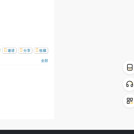
报
邀请
分享
收藏
志
全部