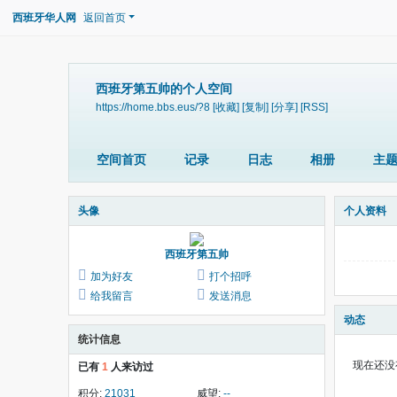
西班牙华人网
返回首页
西班牙第五帅的个人空间
https://home.bbs.eus/?8
[收藏]
[复制]
[分享]
[RSS]
空间首页
记录
日志
相册
主
头像
个人资料
西班牙第五帅
加为好友
打个招呼
给我留言
发送消息
动态
统计信息
现在还没
已有
1
人来访过
积分:
21031
威望:
--