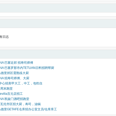
有日志
ONA 巴塞近郊 招寿司师傅
ONA 巴塞罗那市内TETUAN日料招聘帮厨
D 马德里郊区需熟练大厨
ONA 招寿司师傅、大厨
te市中心招美甲大工，中工，包吃住
A 周末跑堂
Sevilla百元店招工
ONA 凯旋门酒吧招跑堂
IA 瓦伦市区招大厨，寿司，油锅
 马德里GETAFE仓库招办公室文员/仓库库工